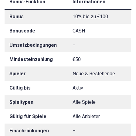
Bonus-Funktion
Informationen
Bonus
10% bis zu €100
Bonuscode
CASH
Umsatzbedingungen
–
Mindest­einzahlung
€50
Spieler
Neue & Bestehende
Gültig bis
Aktiv
Spieltypen
Alle Spiele
Gültig für Spiele
Alle Anbieter
Einschränkungen
–