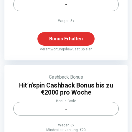
-
Wager: 5x
Bonus Erhalten
Verantwortungsbewusst Spielen
Cashback Bonus
Hit’n’spin Cashback Bonus bis zu
€2000 pro Woche
Bonus Code
-
Wager: 5x
Mindesteinzahlung: €20