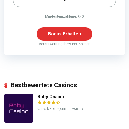
-
Mindesteinzahlung: €40
Bonus Erhalten
Verantwortungsbewusst Spielen
Bestbewertete Casinos
Roby Casino
250% bis zu 2,500€ + 250 FS