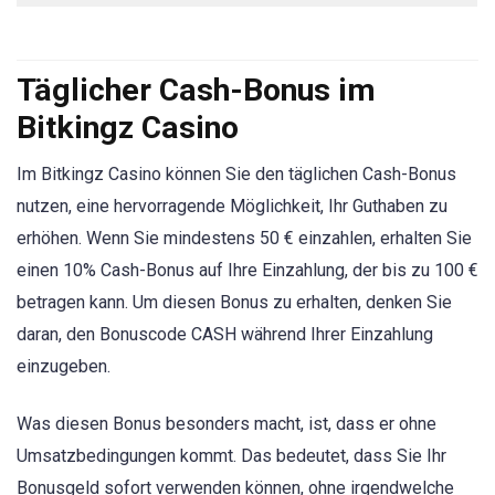
Täglicher Cash-Bonus im
Bitkingz Casino
Im Bitkingz Casino können Sie den täglichen Cash-Bonus
nutzen, eine hervorragende Möglichkeit, Ihr Guthaben zu
erhöhen. Wenn Sie mindestens 50 € einzahlen, erhalten Sie
einen 10% Cash-Bonus auf Ihre Einzahlung, der bis zu 100 €
betragen kann. Um diesen Bonus zu erhalten, denken Sie
daran, den Bonuscode CASH während Ihrer Einzahlung
einzugeben.
Was diesen Bonus besonders macht, ist, dass er ohne
Umsatzbedingungen kommt. Das bedeutet, dass Sie Ihr
Bonusgeld sofort verwenden können, ohne irgendwelche