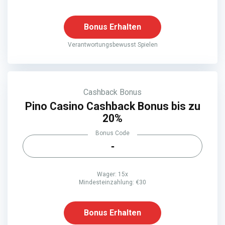
Bonus Erhalten
Verantwortungsbewusst Spielen
Cashback Bonus
Pino Casino Cashback Bonus bis zu
20%
Bonus Code
-
Wager: 15x
Mindesteinzahlung: €30
Bonus Erhalten