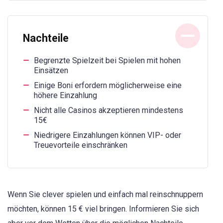
Nachteile
Begrenzte Spielzeit bei Spielen mit hohen
Einsätzen
Einige Boni erfordern möglicherweise eine
höhere Einzahlung
Nicht alle Casinos akzeptieren mindestens
15€
Niedrigere Einzahlungen können VIP- oder
Treuevorteile einschränken
Wenn Sie clever spielen und einfach mal reinschnuppern
möchten, können 15 € viel bringen. Informieren Sie sich