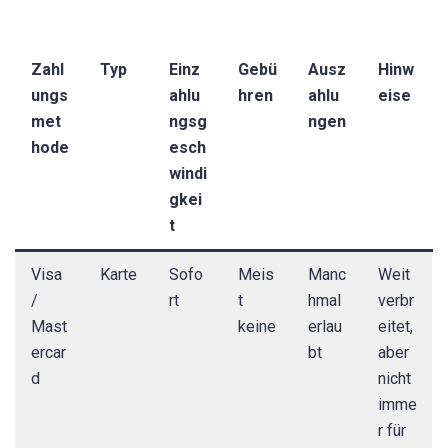
Zahl
Typ
Einz
Gebü
Ausz
Hinw
ungs
ahlu
hren
ahlu
eise
met
ngsg
ngen
hode
esch
windi
gkei
t
Visa
Karte
Sofo
Meis
Manc
Weit
/
rt
t
hmal
verbr
Mast
keine
erlau
eitet,
ercar
bt
aber
d
nicht
imme
r für