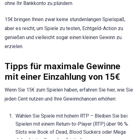
ohne Ihr Bankkonto zu plündern.
15€ bringen Ihnen zwar keine stundenlangen Spielspaß,
aber es reicht, um Spiele zu testen, Echtgeld-Action zu
genießen und vielleicht sogar einen kleinen Gewinn zu
erzielen.
Tipps für maximale Gewinne
mit einer Einzahlung von 15€
Wenn Sie 15€ zum Spielen haben, erfahren Sie hier, wie Sie
jeden Cent nutzen und Ihre Gewinnchancen erhöhen:
Wählen Sie Spiele mit hohem RTP – Bleiben Sie bei
Spielen mit einem Return-to-Player (RTP) über 96 %.
Slots wie Book of Dead, Blood Suckers oder Mega