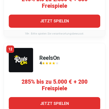
Freispiele
JETZT SPIELEN
18+. Bitte spielen Sie verantwortungsbewusst.
12
ReelsOn
4
★★★★★
★★★★★
285% bis zu 5.000 € + 200
Freispiele
JETZT SPIELEN