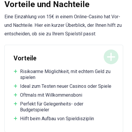
Vorteile und Nachteile
Eine Einzahlung von 15€ in einem Online-Casino hat Vor-
und Nachteile. Hier ein kurzer Überblick, der Ihnen hilft zu
entscheiden, ob sie zu Ihrem Spielstil passt:
Vorteile
Risikoarme Möglichkeit, mit echtem Geld zu
spielen
Ideal zum Testen neuer Casinos oder Spiele
Oftmals mit Willkommensboni
Perfekt für Gelegenheits- oder
Budgetspieler
Hilft beim Aufbau von Spieldisziplin