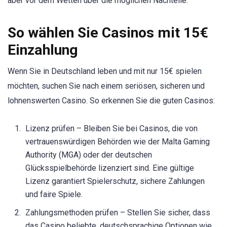
aber vor dem Wetten über die möglichen Nachteile.
So wählen Sie Casinos mit 15€
Einzahlung
Wenn Sie in Deutschland leben und mit nur 15€ spielen
möchten, suchen Sie nach einem seriösen, sicheren und
lohnenswerten Casino. So erkennen Sie die guten Casinos:
Lizenz prüfen – Bleiben Sie bei Casinos, die von
vertrauenswürdigen Behörden wie der Malta Gaming
Authority (MGA) oder der deutschen
Glücksspielbehörde lizenziert sind. Eine gültige
Lizenz garantiert Spielerschutz, sichere Zahlungen
und faire Spiele.
Zahlungsmethoden prüfen – Stellen Sie sicher, dass
das Casino beliebte, deutschsprachige Optionen wie