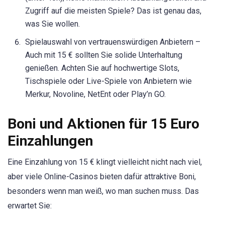
Zugriff auf die meisten Spiele? Das ist genau das,
was Sie wollen.
Spielauswahl von vertrauenswürdigen Anbietern –
Auch mit 15 € sollten Sie solide Unterhaltung
genießen. Achten Sie auf hochwertige Slots,
Tischspiele oder Live-Spiele von Anbietern wie
Merkur, Novoline, NetEnt oder Play’n GO.
Boni und Aktionen für 15 Euro
Einzahlungen
Eine Einzahlung von 15 € klingt vielleicht nicht nach viel,
aber viele Online-Casinos bieten dafür attraktive Boni,
besonders wenn man weiß, wo man suchen muss. Das
erwartet Sie: