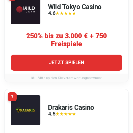
Wild Tokyo Casino
4.6
★★★★★
★★★★★
250% bis zu 3.000 € + 750
Freispiele
JETZT SPIELEN
18+. Bitte spielen Sie verantwortungsbewusst.
7
Drakaris Casino
4.5
★★★★★
★★★★★