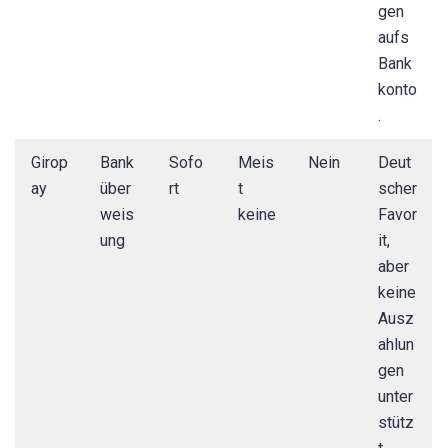
gen
aufs
Bank
konto
.
Girop
Bank
Sofo
Meis
Nein
Deut
ay
über
rt
t
scher
weis
keine
Favor
ung
it,
aber
keine
Ausz
ahlun
gen
unter
stütz