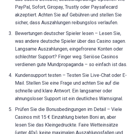
PayPal, Sofort, Giropay, Trustly oder Paysafecard
akzeptiert. Achten Sie auf Gebühren und stellen Sie
sicher, dass Auszahlungen reibungslos verlaufen.
Bewertungen deutscher Spieler lesen – Lesen Sie,
was andere deutsche Spieler über das Casino sagen.
Langsame Auszahlungen, eingefrorene Konten oder
schlechter Support? Finger weg. Seriöse Casinos
verdienen gute Mundpropaganda – so einfach ist das.
Kundensupport testen – Testen Sie Live-Chat oder E-
Mail. Stellen Sie eine Frage und achten Sie auf die
schnelle und klare Antwort. Ein langsamer oder
ahnungsloser Support ist ein deutliches Warnsignal.
Prüfen Sie die Bonusbedingungen im Detail – Viele
Casinos mit 15 € Einzahlung bieten Boni an, aber
lesen Sie das Kleingedruckte. Faire Wetteinsätze
(unter 40x), keine maximalen Auszahlungsfallen und