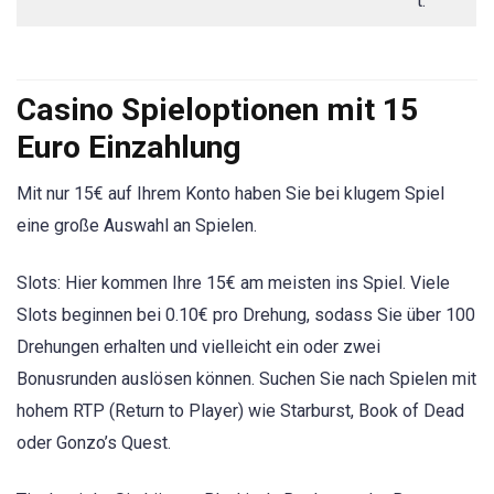
t.
Casino Spieloptionen mit 15
Euro Einzahlung
Mit nur 15€ auf Ihrem Konto haben Sie bei klugem Spiel
eine große Auswahl an Spielen.
Slots: Hier kommen Ihre 15€ am meisten ins Spiel. Viele
Slots beginnen bei 0.10€ pro Drehung, sodass Sie über 100
Drehungen erhalten und vielleicht ein oder zwei
Bonusrunden auslösen können. Suchen Sie nach Spielen mit
hohem RTP (Return to Player) wie Starburst, Book of Dead
oder Gonzo’s Quest.