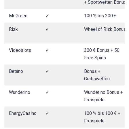
+ Sportwetten Bonus
Mr Green
✓
100 % bis 200 €
Rizk
✓
Wheel of Rizk Bonus
Videoslots
✓
300 € Bonus + 50
Free Spins
Betano
✓
Bonus +
Gratiswetten
Wunderino
✓
Wunderino Bonus +
Freispiele
EnergyCasino
✓
100 % bis 100 € +
Freispiele