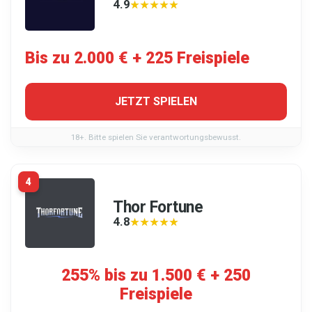
4.9
★★★★★
★★★★★
Bis zu 2.000 € + 225 Freispiele
JETZT SPIELEN
18+. Bitte spielen Sie verantwortungsbewusst.
4
Thor Fortune
4.8
★★★★★
★★★★★
255% bis zu 1.500 € + 250
Freispiele