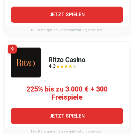
JETZT SPIELEN
18+. Bitte spielen Sie verantwortungsbewusst.
9
Ritzo Casino
4.3
★★★★★
★★★★★
225% bis zu 3.000 € + 300
Freispiele
JETZT SPIELEN
18+. Bitte spielen Sie verantwortungsbewusst.