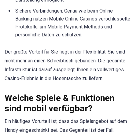
Sichere Verbindungen: Genau wie beim Online-
Banking nutzen Mobile Online Casinos verschlüsselte
Protokolle, um Mobile Payment Methods und
persönliche Daten zu schützen.
Der größte Vorteil für Sie liegt in der Flexibilität. Sie sind
nicht mehr an einen Schreibtisch gebunden. Die gesamte
Infrastruktur ist darauf ausgelegt, Ihnen ein vollwertiges
Casino-Erlebnis in die Hosentasche zu liefern.
Welche Spiele & Funktionen
sind mobil verfügbar?
Ein häufiges Vorurteil ist, dass das Spielangebot auf dem
Handy eingeschränkt sei. Das Gegenteil ist der Fall.