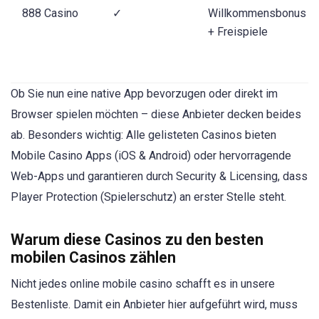
888 Casino
✓
Willkommensbonus
+ Freispiele
Ob Sie nun eine native App bevorzugen oder direkt im
Browser spielen möchten – diese Anbieter decken beides
ab. Besonders wichtig: Alle gelisteten Casinos bieten
Mobile Casino Apps (iOS & Android) oder hervorragende
Web-Apps und garantieren durch Security & Licensing, dass
Player Protection (Spielerschutz) an erster Stelle steht.
Warum diese Casinos zu den besten
mobilen Casinos zählen
Nicht jedes online mobile casino schafft es in unsere
Bestenliste. Damit ein Anbieter hier aufgeführt wird, muss