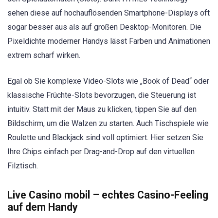
sehen diese auf hochauflösenden Smartphone-Displays oft
sogar besser aus als auf großen Desktop-Monitoren. Die
Pixeldichte moderner Handys lässt Farben und Animationen
extrem scharf wirken.
Egal ob Sie komplexe Video-Slots wie „Book of Dead“ oder
klassische Früchte-Slots bevorzugen, die Steuerung ist
intuitiv. Statt mit der Maus zu klicken, tippen Sie auf den
Bildschirm, um die Walzen zu starten. Auch Tischspiele wie
Roulette und Blackjack sind voll optimiert. Hier setzen Sie
Ihre Chips einfach per Drag-and-Drop auf den virtuellen
Filztisch.
Live Casino mobil – echtes Casino-Feeling
auf dem Handy