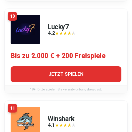
10
Lucky7
4.2
★★★★★
★★★★★
Bis zu 2.000 € + 200 Freispiele
JETZT SPIELEN
18+. Bitte spielen Sie verantwortungsbewusst.
11
Winshark
4.1
★★★★★
★★★★★