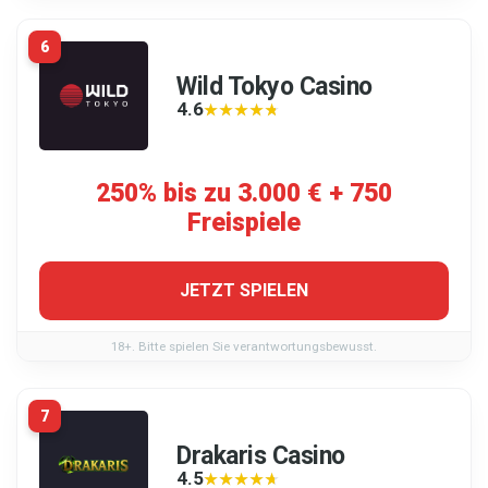
6
Wild Tokyo Casino
4.6
★★★★★
★★★★★
250% bis zu 3.000 € + 750
Freispiele
JETZT SPIELEN
18+. Bitte spielen Sie verantwortungsbewusst.
7
Drakaris Casino
4.5
★★★★★
★★★★★