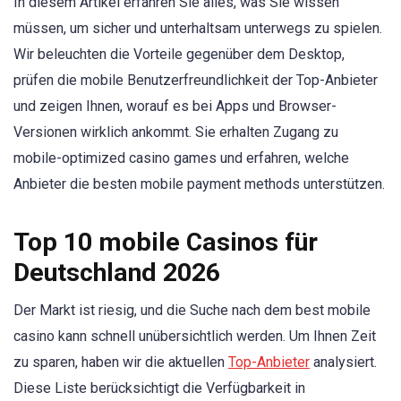
In diesem Artikel erfahren Sie alles, was Sie wissen
müssen, um sicher und unterhaltsam unterwegs zu spielen.
Wir beleuchten die Vorteile gegenüber dem Desktop,
prüfen die mobile Benutzerfreundlichkeit der Top-Anbieter
und zeigen Ihnen, worauf es bei Apps und Browser-
Versionen wirklich ankommt. Sie erhalten Zugang zu
mobile-optimized casino games und erfahren, welche
Anbieter die besten mobile payment methods unterstützen.
Top 10 mobile Casinos für
Deutschland 2026
Der Markt ist riesig, und die Suche nach dem best mobile
casino kann schnell unübersichtlich werden. Um Ihnen Zeit
zu sparen, haben wir die aktuellen
Top-Anbieter
analysiert.
Diese Liste berücksichtigt die Verfügbarkeit in