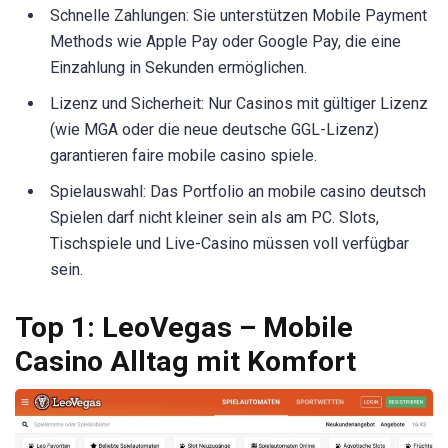
Schnelle Zahlungen: Sie unterstützen Mobile Payment
Methods wie Apple Pay oder Google Pay, die eine
Einzahlung in Sekunden ermöglichen.
Lizenz und Sicherheit: Nur Casinos mit gültiger Lizenz
(wie MGA oder die neue deutsche GGL-Lizenz)
garantieren faire mobile casino spiele.
Spielauswahl: Das Portfolio an mobile casino deutsch
Spielen darf nicht kleiner sein als am PC. Slots,
Tischspiele und Live-Casino müssen voll verfügbar
sein.
Top 1: LeoVegas – Mobile
Casino Alltag mit Komfort