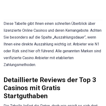
Diese Tabelle gibt Ihnen einen schnellen Überblick über
lizenzierte Online Casinos und deren Kernangebote. Achten
Sie besonders auf die Spalte „Auszahlungsdauer“, wenn
Ihnen eine direkte Auszahlung wichtig ist. Anbieter wie N1
oder Rizk sind hier oft führend. Alle genannten Marken sind
verifizierte Casino Anbieter mit etablierten
Zahlungsmethoden.
Detaillierte Reviews der Top 3
Casinos mit Gratis
Startguthaben
Die Tabelle liefert die Daten, doch wie spielt es sich dort