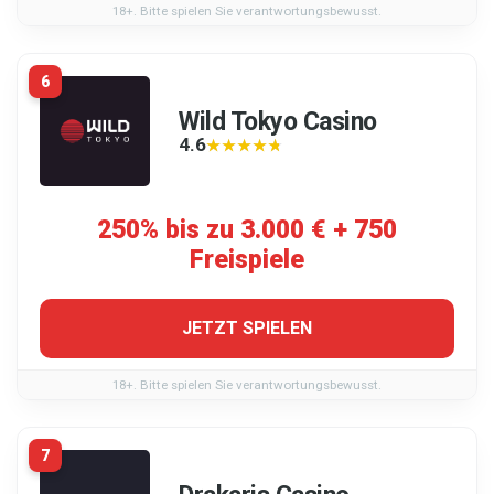
18+. Bitte spielen Sie verantwortungsbewusst.
6
Wild Tokyo Casino
4.6
★★★★★
★★★★★
250% bis zu 3.000 € + 750
Freispiele
JETZT SPIELEN
18+. Bitte spielen Sie verantwortungsbewusst.
7