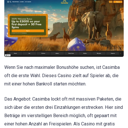
Wenn Sie nach maximaler Bonushöhe suchen, ist Casimba
oft die erste Wahl. Dieses Casino zielt auf Spieler ab, die
mit einer hohen Bankroll starten möchten.
Das Angebot: Casimba lockt oft mit massiven Paketen, die
sich über die ersten drei Einzahlungen erstrecken. Hier sind
Beträge im vierstelligen Bereich möglich, oft gepaart mit
einer hohen Anzahl an Freispielen. Als Casino mit gratis