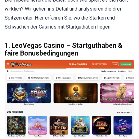
wirklich? Wir gehen ins Detail und analysieren die drei
Spitzenreiter. Hier erfahren Sie, wo die Stärken und
Schwächen der Casinos mit Startguthaben liegen.
1. LeoVegas Casino – Startguthaben &
faire Bonusbedingungen