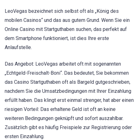
LeoVegas bezeichnet sich selbst oft als „König des
mobilen Casinos“ und das aus gutem Grund. Wenn Sie ein
Online Casino mit Startguthaben suchen, das perfekt auf
dem Smartphone funktioniert, ist dies Ihre erste
Anlaufstelle.
Das Angebot: LeoVegas arbeitet oft mit sogenannten
„Echtgeld-Freischalt-Boni“. Das bedeutet, Sie bekommen
das Casino Startguthaben oft als Bargeld gutgeschrieben,
nachdem Sie die Umsatzbedingungen mit Ihrer Einzahlung
erfüllt haben. Das klingt erst einmal strenger, hat aber einen
riesigen Vorteil: Das erhaltene Geld ist oft an keine
weiteren Bedingungen geknüpft und sofort auszahlbar.
Zusätzlich gibt es häufig Freispiele zur Registrierung oder
ersten Einzahlung.