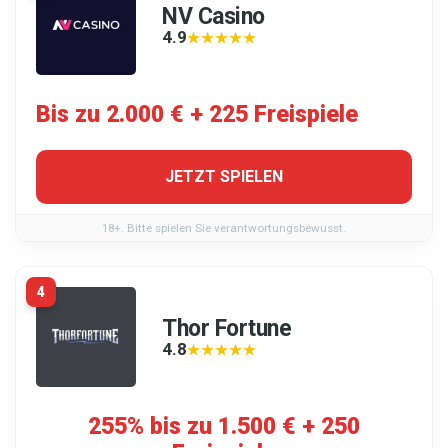
NV Casino
4.9
★★★★★
★★★★★
Bis zu 2.000 € + 225 Freispiele
JETZT SPIELEN
18+. Bitte spielen Sie verantwortungsbewusst.
4
Thor Fortune
4.8
★★★★★
★★★★★
255% bis zu 1.500 € + 250