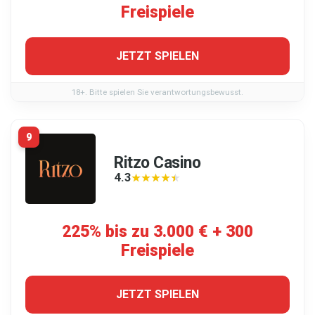
Freispiele
JETZT SPIELEN
18+. Bitte spielen Sie verantwortungsbewusst.
9
Ritzo Casino
4.3
★★★★★
★★★★★
225% bis zu 3.000 € + 300
Freispiele
JETZT SPIELEN