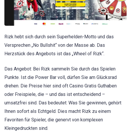
Rizk hebt sich durch sein Superhelden-Motto und das
Versprechen „No Bullshit“ von der Masse ab. Das
Herzstück des Angebots ist das „Wheel of Rizk“.
Das Angebot: Bei Rizk sammeln Sie durch das Spielen
Punkte. Ist die Power Bar voll, dürfen Sie am Glücksrad
drehen. Die Preise hier sind oft Casino Gratis Guthaben
oder Freispiele, die – und das ist entscheidend –
umsatzfrei sind. Das bedeutet: Was Sie gewinnen, gehört
Ihnen sofort als Echtgeld. Dies macht Rizk zu einem
Favoriten für Spieler, die genervt von komplexen
Kleingedruckten sind.