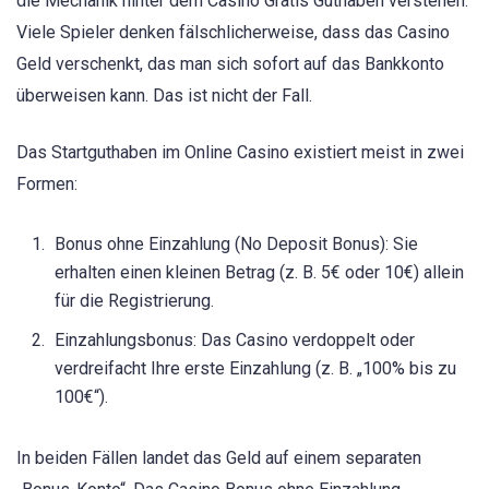
die Mechanik hinter dem Casino Gratis Guthaben verstehen.
Viele Spieler denken fälschlicherweise, dass das Casino
Geld verschenkt, das man sich sofort auf das Bankkonto
überweisen kann. Das ist nicht der Fall.
Das Startguthaben im Online Casino existiert meist in zwei
Formen:
Bonus ohne Einzahlung (No Deposit Bonus): Sie
erhalten einen kleinen Betrag (z. B. 5€ oder 10€) allein
für die Registrierung.
Einzahlungsbonus: Das Casino verdoppelt oder
verdreifacht Ihre erste Einzahlung (z. B. „100% bis zu
100€“).
In beiden Fällen landet das Geld auf einem separaten