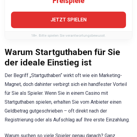
Freispiele
JETZT SPIELEN
18+. Bitte spielen Sie verantwortungsbewusst.
Warum Startguthaben für Sie
der ideale Einstieg ist
Der Begriff „Startguthaben“ wirkt oft wie ein Marketing-
Magnet, doch dahinter verbirgt sich ein handfester Vorteil
für Sie als Spieler. Wenn Sie in einem Casino mit
Startguthaben spielen, erhalten Sie vom Anbieter einen
Geldbetrag gutgeschrieben – oft direkt nach der
Registrierung oder als Aufschlag auf Ihre erste Einzahlung.
Warum suchen so viele Spieler genau danach? Ganz