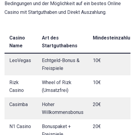
Bedingungen und der Möglichkeit auf ein bestes Online
Casino mit Startguthaben und Direkt Auszahlung.
Casino
Art des
Mindesteinzahlun
Name
Startguthabens
LeoVegas
Echtgeld-Bonus &
10€
Freispiele
Rizk
Wheel of Rizk
10€
Casino
(Umsatzfrei)
Casimba
Hoher
20€
Willkommensbonus
N1 Casino
Bonuspaket +
20€
Freispiele