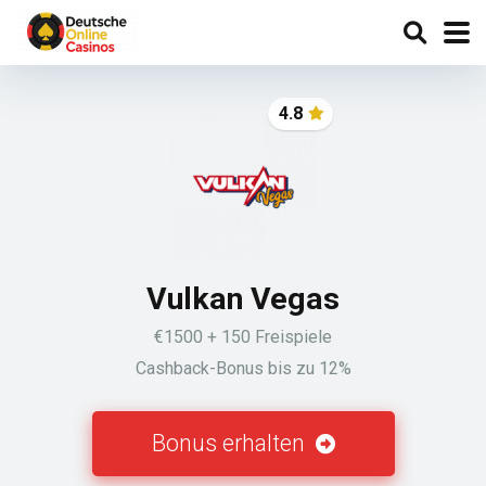
4.8
Vulkan Vegas
€1500 + 150 Freispiele
Cashback-Bonus bis zu 12%
Bonus erhalten