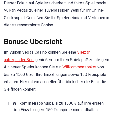
Dieser Fokus auf Spielersicherheit und faires Spiel macht
Vulkan Vegas zu einer zuverlässigen Wahl für Ihr Online-
Glücksspiel. Genießen Sie Ihr Spielerlebnis mit Vertrauen in
dieses renommierte Casino.
Bonuse Übersicht
Im Vulkan Vegas Casino können Sie eine
Vielzahl
aufregender Boni
genießen, um Ihren Spielspaß zu steigern.
Als neuer Spieler können Sie ein
Willkommenspaket
von
bis zu 1500 € auf Ihre Einzahlungen sowie 150 Freispiele
erhalten. Hier ist ein schneller Überblick über die Boni, die
Sie finden können:
Willkommensbonus
: Bis zu 1500 € auf Ihre ersten
drei Einzahlungen. 150 Freispiele sind enthalten.