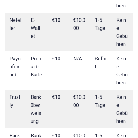
hren
Netel
E-
€10
€10,0
1-5
Kein
ler
Wall
00
Tage
e
et
Gebü
hren
Pays
Prep
€10
N/A
Sofor
Kein
afec
aid-
t
e
ard
Karte
Gebü
hren
Trust
Bank
€10
€10,0
1-5
Kein
ly
über
00
Tage
e
weis
Gebü
ung
hren
Bank
Bank
€10
€10,0
1-5
Kein