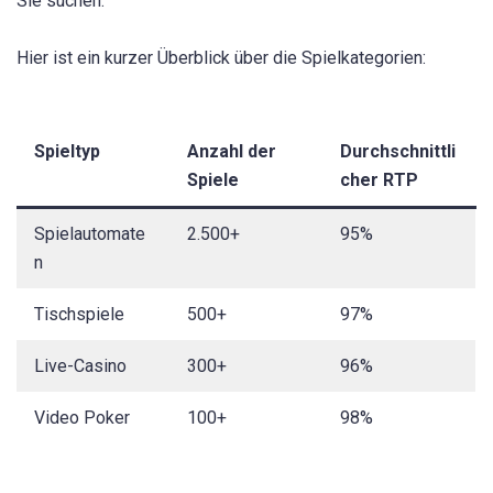
Sie suchen.
Hier ist ein kurzer Überblick über die Spielkategorien:
Spieltyp
Anzahl der
Durchschnittli
Spiele
cher RTP
Spielautomate
2.500+
95%
n
Tischspiele
500+
97%
Live-Casino
300+
96%
Video Poker
100+
98%