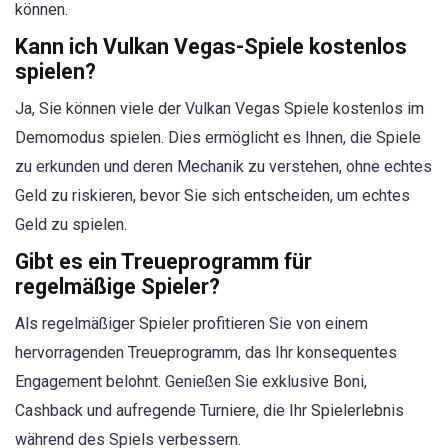
können.
Kann ich Vulkan Vegas-Spiele kostenlos
spielen?
Ja, Sie können viele der Vulkan Vegas Spiele kostenlos im
Demomodus spielen. Dies ermöglicht es Ihnen, die Spiele
zu erkunden und deren Mechanik zu verstehen, ohne echtes
Geld zu riskieren, bevor Sie sich entscheiden, um echtes
Geld zu spielen.
Gibt es ein Treueprogramm für
regelmäßige Spieler?
Als regelmäßiger Spieler profitieren Sie von einem
hervorragenden Treueprogramm, das Ihr konsequentes
Engagement belohnt. Genießen Sie exklusive Boni,
Cashback und aufregende Turniere, die Ihr Spielerlebnis
während des Spiels verbessern.