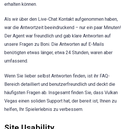
erhalten können.
Als wir über den Live-Chat Kontakt aufgenommen haben,
war die Antwortzeit beeindruckend – nur ein paar Minuten!
Der Agent war freundlich und gab klare Antworten auf
unsere Fragen zu Boni. Die Antworten auf E-Mails
benötigten etwas länger, etwa 24 Stunden, waren aber
umfassend.
Wenn Sie lieber selbst Antworten finden, ist ihr FAQ-
Bereich detailliert und benutzerfreundlich und deckt die
häufigsten Fragen ab. Insgesamt finden Sie, dass Vulkan
Vegas einen soliden Support hat, der bereit ist, Ihnen zu
helfen, Ihr Spielerlebnis zu verbessern.
Site Usability