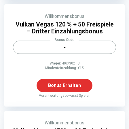
Willkommensbonus
Vulkan Vegas 120 % + 50 Freispiele
– Dritter Einzahlungsbonus
Bonus Code
-
Wager: 40x/30x FS
Mindesteinzahlung: €15
Bonus Erhalten
Verantwortungsbewusst Spielen
Willkommensbonus