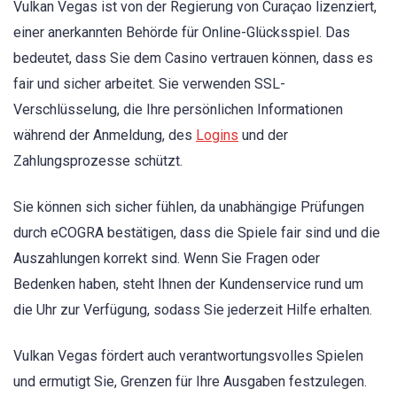
Vulkan Vegas ist von der Regierung von Curaçao lizenziert,
einer anerkannten Behörde für Online-Glücksspiel. Das
bedeutet, dass Sie dem Casino vertrauen können, dass es
fair und sicher arbeitet. Sie verwenden SSL-
Verschlüsselung, die Ihre persönlichen Informationen
während der Anmeldung, des
Logins
und der
Zahlungsprozesse schützt.
Sie können sich sicher fühlen, da unabhängige Prüfungen
durch eCOGRA bestätigen, dass die Spiele fair sind und die
Auszahlungen korrekt sind. Wenn Sie Fragen oder
Bedenken haben, steht Ihnen der Kundenservice rund um
die Uhr zur Verfügung, sodass Sie jederzeit Hilfe erhalten.
Vulkan Vegas fördert auch verantwortungsvolles Spielen
und ermutigt Sie, Grenzen für Ihre Ausgaben festzulegen.