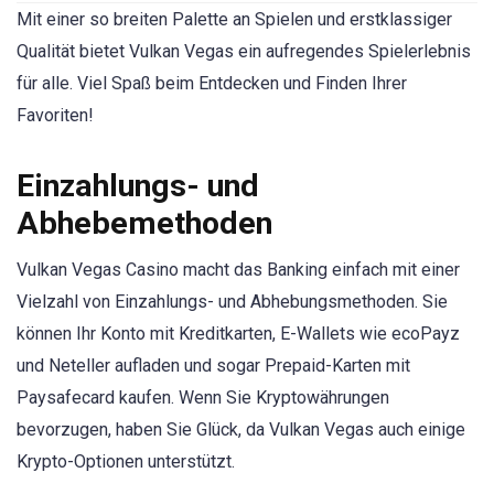
Mit einer so breiten Palette an Spielen und erstklassiger
Qualität bietet Vulkan Vegas ein aufregendes Spielerlebnis
für alle. Viel Spaß beim Entdecken und Finden Ihrer
Favoriten!
Einzahlungs- und
Abhebemethoden
Vulkan Vegas Casino macht das Banking einfach mit einer
Vielzahl von Einzahlungs- und Abhebungsmethoden. Sie
können Ihr Konto mit Kreditkarten, E-Wallets wie ecoPayz
und Neteller aufladen und sogar Prepaid-Karten mit
Paysafecard kaufen. Wenn Sie Kryptowährungen
bevorzugen, haben Sie Glück, da Vulkan Vegas auch einige
Krypto-Optionen unterstützt.