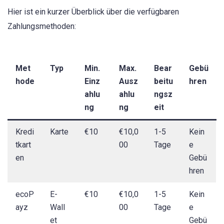
Hier ist ein kurzer Überblick über die verfügbaren
Zahlungsmethoden:
Met
Typ
Min.
Max.
Bear
Gebü
hode
Einz
Ausz
beitu
hren
ahlu
ahlu
ngsz
ng
ng
eit
Kredi
Karte
€10
€10,0
1-5
Kein
tkart
00
Tage
e
en
Gebü
hren
ecoP
E-
€10
€10,0
1-5
Kein
ayz
Wall
00
Tage
e
et
Gebü