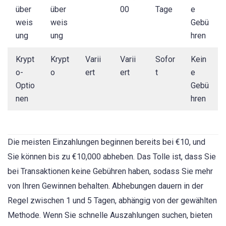
über
über
00
Tage
e
weis
weis
Gebü
ung
ung
hren
Krypt
Krypt
Varii
Varii
Sofor
Kein
o-
o
ert
ert
t
e
Optio
Gebü
nen
hren
Die meisten Einzahlungen beginnen bereits bei €10, und
Sie können bis zu €10,000 abheben. Das Tolle ist, dass Sie
bei Transaktionen keine Gebühren haben, sodass Sie mehr
von Ihren Gewinnen behalten. Abhebungen dauern in der
Regel zwischen 1 und 5 Tagen, abhängig von der gewählten
Methode. Wenn Sie schnelle Auszahlungen suchen, bieten