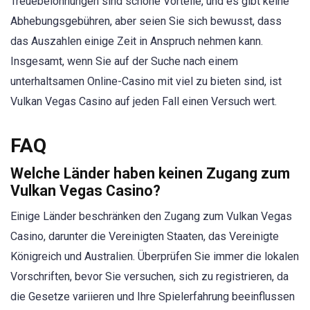
Treuebelohnungen sind schöne Vorteile, und es gibt keine
Abhebungsgebühren, aber seien Sie sich bewusst, dass
das Auszahlen einige Zeit in Anspruch nehmen kann.
Insgesamt, wenn Sie auf der Suche nach einem
unterhaltsamen Online-Casino mit viel zu bieten sind, ist
Vulkan Vegas Casino auf jeden Fall einen Versuch wert.
FAQ
Welche Länder haben keinen Zugang zum
Vulkan Vegas Casino?
Einige Länder beschränken den Zugang zum Vulkan Vegas
Casino, darunter die Vereinigten Staaten, das Vereinigte
Königreich und Australien. Überprüfen Sie immer die lokalen
Vorschriften, bevor Sie versuchen, sich zu registrieren, da
die Gesetze variieren und Ihre Spielerfahrung beeinflussen