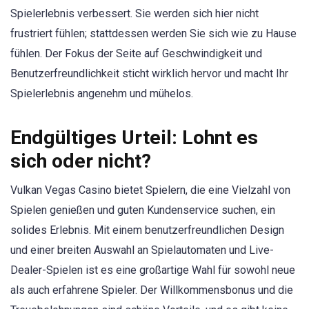
Spielerlebnis verbessert. Sie werden sich hier nicht
frustriert fühlen; stattdessen werden Sie sich wie zu Hause
fühlen. Der Fokus der Seite auf Geschwindigkeit und
Benutzerfreundlichkeit sticht wirklich hervor und macht Ihr
Spielerlebnis angenehm und mühelos.
Endgültiges Urteil: Lohnt es
sich oder nicht?
Vulkan Vegas Casino bietet Spielern, die eine Vielzahl von
Spielen genießen und guten Kundenservice suchen, ein
solides Erlebnis. Mit einem benutzerfreundlichen Design
und einer breiten Auswahl an Spielautomaten und Live-
Dealer-Spielen ist es eine großartige Wahl für sowohl neue
als auch erfahrene Spieler. Der Willkommensbonus und die