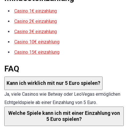
Casino 1€ einzahlung
Casino 2€ einzahlung
Casino 3€ einzahlung
Casino 10€ einzahlung
Casino 15€ einzahlung
FAQ
Kann ich wirklich mit nur 5 Euro spielen?
Ja, viele Casinos wie Betway oder LeoVegas ermöglichen
Echtgeldspiele ab einer Einzahlung von 5 Euro.
Welche Spiele kann ich mit einer Einzahlung von
5 Euro spielen?