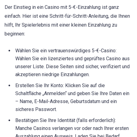
Der Einstieg in ein Casino mit 5-€-Einzahlung ist ganz
einfach. Hier ist eine Schritt-für-Schritt-Anleitung, die Ihnen
hilft, Ihr Spielerlebnis mit einer kleinen Einzahlung zu
beginnen:
Wählen Sie ein vertrauenswürdiges 5-€-Casino:
Wählen Sie ein lizenziertes und geprüftes Casino aus
unserer Liste. Diese Seiten sind sicher, verifiziert und
akzeptieren niedrige Einzahlungen.
Erstellen Sie Ihr Konto: Klicken Sie auf die
Schaltfläche „Anmelden“ und geben Sie Ihre Daten ein
– Name, E-Mail-Adresse, Geburtsdatum und ein
sicheres Passwort.
Bestätigen Sie Ihre Identität (falls erforderlich):
Manche Casinos verlangen vor oder nach Ihrer ersten
Auszahlung einen Ausweis. Laden Sie bei Bedarf