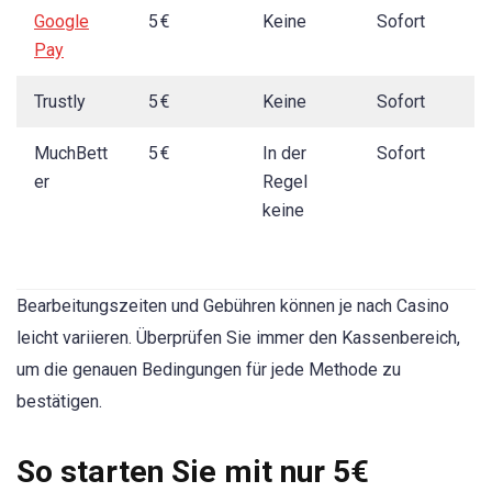
Google
5 €
Keine
Sofort
Pay
Trustly
5 €
Keine
Sofort
MuchBett
5 €
In der
Sofort
er
Regel
keine
Bearbeitungszeiten und Gebühren können je nach Casino
leicht variieren. Überprüfen Sie immer den Kassenbereich,
um die genauen Bedingungen für jede Methode zu
bestätigen.
So starten Sie mit nur 5€