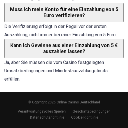
Muss ich mein Konto für eine Einzahlung von 5
Euro verifizieren?
Die Verifizierung erfolgt in der Regel vor der ersten
Auszahlung, nicht immer bei einer Einzahlung von 5 Euro.
Kann ich Gewinne aus einer Einzahlung von 5 €
auszahlen lassen?
Ja, aber Sie müssen die vom Casino festgelegten
Umsatzbedingungen und Mindestauszahlungslimits
erfüllen.
© Copyright 2026 Online Casino Deutschland
Verantwortungsvolles Spielen
Geschäftsbedingungen
Datenschutzrichtlinie
Cookie Richtlinie