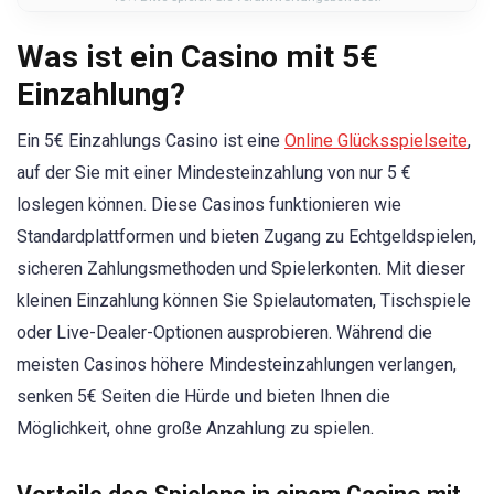
Was ist ein Casino mit 5€
Einzahlung?
Ein 5€ Einzahlungs Casino ist eine
Online Glücksspielseite
,
auf der Sie mit einer Mindesteinzahlung von nur 5 €
loslegen können. Diese Casinos funktionieren wie
Standardplattformen und bieten Zugang zu Echtgeldspielen,
sicheren Zahlungsmethoden und Spielerkonten. Mit dieser
kleinen Einzahlung können Sie Spielautomaten, Tischspiele
oder Live-Dealer-Optionen ausprobieren. Während die
meisten Casinos höhere Mindesteinzahlungen verlangen,
senken 5€ Seiten die Hürde und bieten Ihnen die
Möglichkeit, ohne große Anzahlung zu spielen.