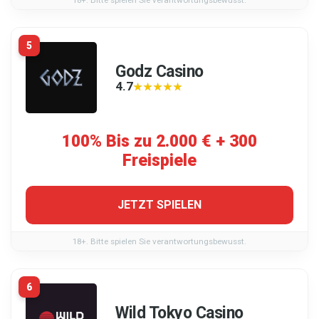
18+. Bitte spielen Sie verantwortungsbewusst.
5
Godz Casino
4.7
★★★★★
★★★★★
100% Bis zu 2.000 € + 300
Freispiele
JETZT SPIELEN
18+. Bitte spielen Sie verantwortungsbewusst.
6
Wild Tokyo Casino