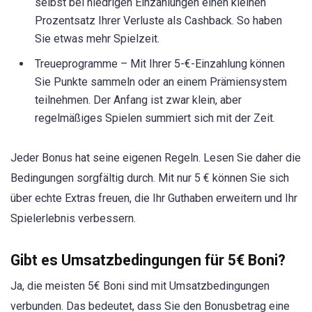
selbst bei niedrigen Einzahlungen einen kleinen
Prozentsatz Ihrer Verluste als Cashback. So haben
Sie etwas mehr Spielzeit.
Treueprogramme – Mit Ihrer 5-€-Einzahlung können
Sie Punkte sammeln oder an einem Prämiensystem
teilnehmen. Der Anfang ist zwar klein, aber
regelmäßiges Spielen summiert sich mit der Zeit.
Jeder Bonus hat seine eigenen Regeln. Lesen Sie daher die
Bedingungen sorgfältig durch. Mit nur 5 € können Sie sich
über echte Extras freuen, die Ihr Guthaben erweitern und Ihr
Spielerlebnis verbessern.
Gibt es Umsatzbedingungen für 5€ Boni?
Ja, die meisten 5€ Boni sind mit Umsatzbedingungen
verbunden. Das bedeutet, dass Sie den Bonusbetrag eine