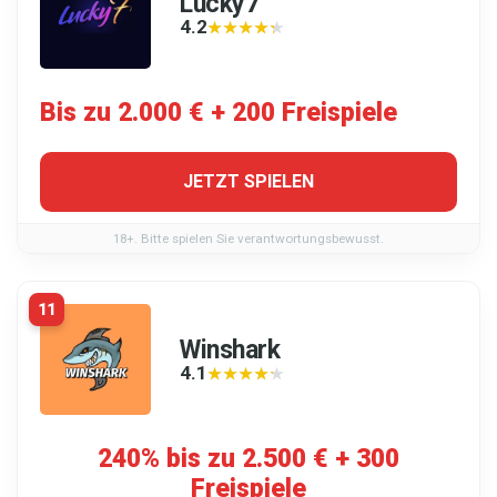
Lucky7
4.2
★★★★★
★★★★★
Bis zu 2.000 € + 200 Freispiele
JETZT SPIELEN
18+. Bitte spielen Sie verantwortungsbewusst.
11
Winshark
4.1
★★★★★
★★★★★
240% bis zu 2.500 € + 300
Freispiele