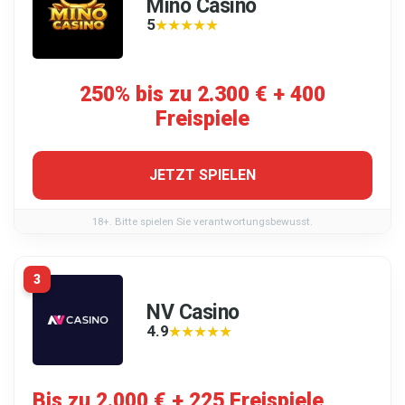
Mino Casino
5
★★★★★
★★★★★
250% bis zu 2.300 € + 400
Freispiele
JETZT SPIELEN
18+. Bitte spielen Sie verantwortungsbewusst.
3
NV Casino
4.9
★★★★★
★★★★★
Bis zu 2.000 € + 225 Freispiele