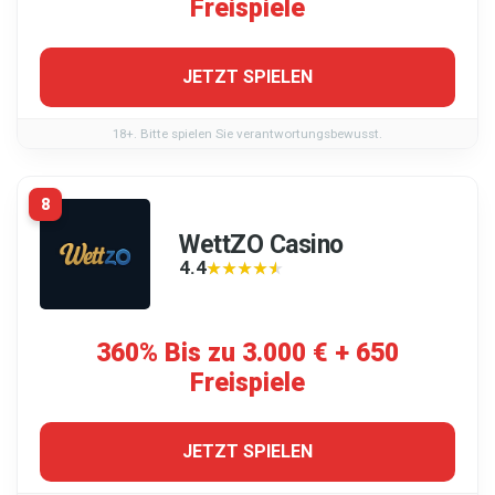
Freispiele
JETZT SPIELEN
18+. Bitte spielen Sie verantwortungsbewusst.
8
WettZO Casino
4.4
★★★★★
★★★★★
360% Bis zu 3.000 € + 650
Freispiele
JETZT SPIELEN