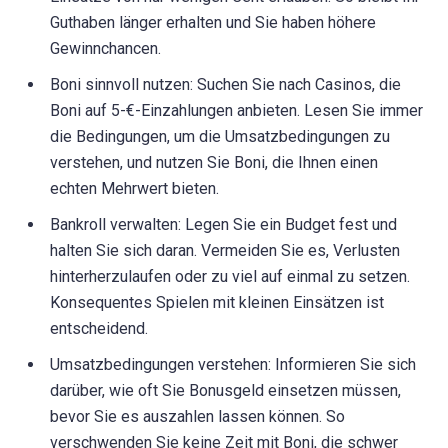
Guthaben länger erhalten und Sie haben höhere
Gewinnchancen.
Boni sinnvoll nutzen: Suchen Sie nach Casinos, die
Boni auf 5-€-Einzahlungen anbieten. Lesen Sie immer
die Bedingungen, um die Umsatzbedingungen zu
verstehen, und nutzen Sie Boni, die Ihnen einen
echten Mehrwert bieten.
Bankroll verwalten: Legen Sie ein Budget fest und
halten Sie sich daran. Vermeiden Sie es, Verlusten
hinterherzulaufen oder zu viel auf einmal zu setzen.
Konsequentes Spielen mit kleinen Einsätzen ist
entscheidend.
Umsatzbedingungen verstehen: Informieren Sie sich
darüber, wie oft Sie Bonusgeld einsetzen müssen,
bevor Sie es auszahlen lassen können. So
verschwenden Sie keine Zeit mit Boni, die schwer