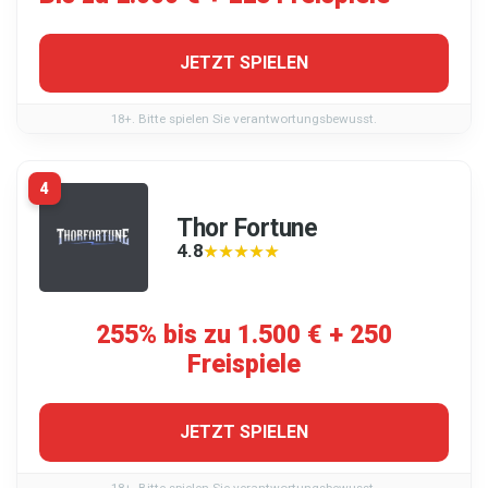
JETZT SPIELEN
18+. Bitte spielen Sie verantwortungsbewusst.
4
Thor Fortune
4.8
★★★★★
★★★★★
255% bis zu 1.500 € + 250
Freispiele
JETZT SPIELEN