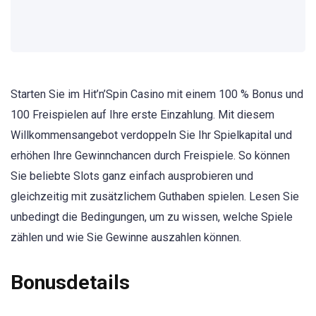
Starten Sie im Hit’n’Spin Casino mit einem 100 % Bonus und
100 Freispielen auf Ihre erste Einzahlung. Mit diesem
Willkommensangebot verdoppeln Sie Ihr Spielkapital und
erhöhen Ihre Gewinnchancen durch Freispiele. So können
Sie beliebte Slots ganz einfach ausprobieren und
gleichzeitig mit zusätzlichem Guthaben spielen. Lesen Sie
unbedingt die Bedingungen, um zu wissen, welche Spiele
zählen und wie Sie Gewinne auszahlen können.
Bonusdetails