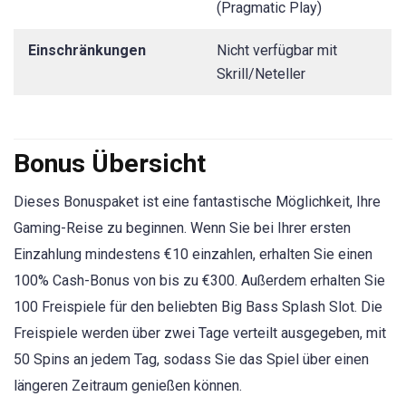
(Pragmatic Play)
Einschränkungen
Nicht verfügbar mit
Skrill/Neteller
Bonus Übersicht
Dieses Bonuspaket ist eine fantastische Möglichkeit, Ihre
Gaming-Reise zu beginnen. Wenn Sie bei Ihrer ersten
Einzahlung mindestens €10 einzahlen, erhalten Sie einen
100% Cash-Bonus von bis zu €300. Außerdem erhalten Sie
100 Freispiele für den beliebten Big Bass Splash Slot. Die
Freispiele werden über zwei Tage verteilt ausgegeben, mit
50 Spins an jedem Tag, sodass Sie das Spiel über einen
längeren Zeitraum genießen können.