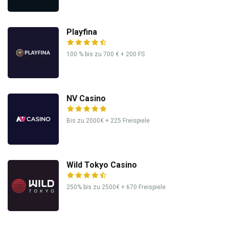
Playfina
100 % bis zu 700 € + 200 FS
NV Casino
Bis zu 2000€ + 225 Freispiele
Wild Tokyo Casino
250% bis zu 2500€ + 670 Freispiele