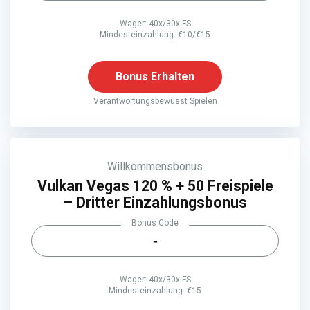
Wager: 40x/30x FS
Mindesteinzahlung: €10/€15
Bonus Erhalten
Verantwortungsbewusst Spielen
Willkommensbonus
Vulkan Vegas 120 % + 50 Freispiele
– Dritter Einzahlungsbonus
Bonus Code
-
Wager: 40x/30x FS
Mindesteinzahlung: €15