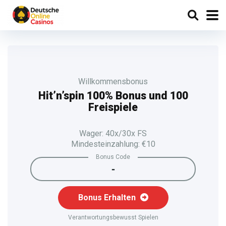
Willkommensbonus
Hit’n’spin 100% Bonus und 100
Freispiele
Wager: 40x/30x FS
Mindesteinzahlung: €10
Bonus Code
-
Bonus Erhalten
Verantwortungsbewusst Spielen