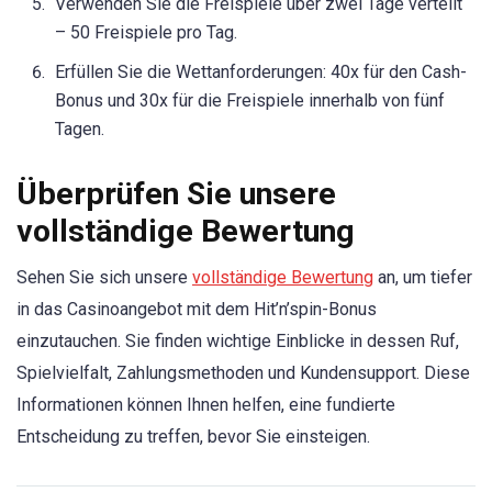
Verwenden Sie die Freispiele über zwei Tage verteilt
– 50 Freispiele pro Tag.
Erfüllen Sie die Wettanforderungen: 40x für den Cash-
Bonus und 30x für die Freispiele innerhalb von fünf
Tagen.
Überprüfen Sie unsere
vollständige Bewertung
Sehen Sie sich unsere
vollständige Bewertung
an, um tiefer
in das Casinoangebot mit dem Hit’n’spin-Bonus
einzutauchen. Sie finden wichtige Einblicke in dessen Ruf,
Spielvielfalt, Zahlungsmethoden und Kundensupport. Diese
Informationen können Ihnen helfen, eine fundierte
Entscheidung zu treffen, bevor Sie einsteigen.