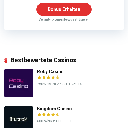
Bonus Erhalten
Verantwortungsbewusst Spielen
Bestbewertete Casinos
Roby Casino
250% bis zu 2,500€ + 250 FS
Kingdom Casino
600 % bis zu 10 000 €