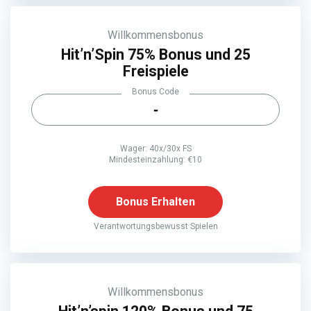
Willkommensbonus
Hit’n’Spin 75% Bonus und 25
Freispiele
Bonus Code
-
Wager: 40x/30x FS
Mindesteinzahlung: €10
Bonus Erhalten
Verantwortungsbewusst Spielen
Willkommensbonus