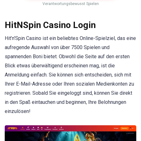
Verantwortungsbewusst Spielen
HitNSpin Casino Login
Hit’n’Spin Casino ist ein beliebtes Online-Spielziel, das eine
aufregende Auswahl von über 7500 Spielen und
spannenden Boni bietet. Obwohl die Seite auf den ersten
Blick etwas überwältigend erscheinen mag, ist die
Anmeldung einfach. Sie können sich entscheiden, sich mit
Ihrer E-Mail-Adresse oder Ihren sozialen Medienkonten zu
registrieren. Sobald Sie eingeloggt sind, können Sie direkt
in den Spaß eintauchen und beginnen, Ihre Belohnungen
einzulösen!