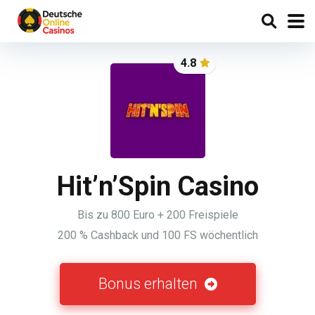
4.8
Hit’n’Spin Casino
Bis zu 800 Euro + 200 Freispiele
200 % Cashback und 100 FS wöchentlich
Bonus erhalten