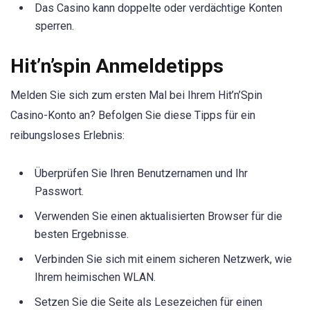
Das Casino kann doppelte oder verdächtige Konten
sperren.
Hit’n’spin Anmeldetipps
Melden Sie sich zum ersten Mal bei Ihrem Hit’n’Spin
Casino-Konto an? Befolgen Sie diese Tipps für ein
reibungsloses Erlebnis:
Überprüfen Sie Ihren Benutzernamen und Ihr
Passwort.
Verwenden Sie einen aktualisierten Browser für die
besten Ergebnisse.
Verbinden Sie sich mit einem sicheren Netzwerk, wie
Ihrem heimischen WLAN.
Setzen Sie die Seite als Lesezeichen für einen