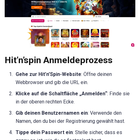
Hit’n’spin Anmeldeprozess
Gehe zur Hit’n’Spin-Website
: Öffne deinen
Webbrowser und gib die URL ein.
Klicke auf die Schaltfläche „Anmelden“
: Finde sie
in der oberen rechten Ecke.
Gib deinen Benutzernamen ein
: Verwende den
Namen, den du bei der Registrierung gewählt hast.
Tippe dein Passwort ein
: Stelle sicher, dass es