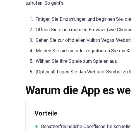
aufrufen. So geht’s:
Tätigen Sie Einzahlungen und beginnen Sie, di
Öffnen Sie einen mobilen Browser (wie Chrome
Gehen Sie zur offiziellen Vulkan Vegas-Websit
Melden Sie sich an oder registrieren Sie ein K
Wählen Sie Ihre Spiele zum Spielen aus.
(Optional) Fügen Sie das Website-Symbol zu Ih
Warum die App es wer
Vorteile
Benutzerfreundliche Oberfläche für schnellen