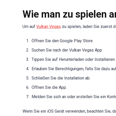
Wie man zu spielen a
Um auf
Vulkan Vegas
zu spielen, laden Sie zuerst d
Öffnen Sie den Google Play Store.
Suchen Sie nach der Vulkan Vegas App.
Tippen Sie auf Herunterladen oder Installieren.
Erlauben Sie Berechtigungen, falls Sie dazu a
Schließen Sie die Installation ab.
Öffnen Sie die App.
Melden Sie sich an oder erstellen Sie ein Kont
Wenn Sie ein iOS Gerät verwenden, beachten Sie, d