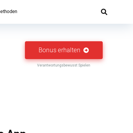
ethoden
Bonus erhalten
Verantwortungsbewusst Spielen