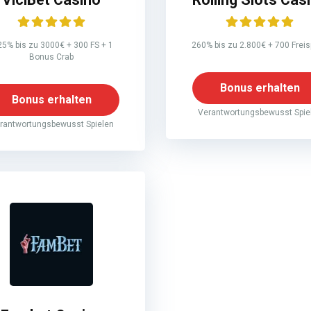
5% bis zu 3000€ + 300 FS + 1
260% bis zu 2.800€ + 700 Freis
Bonus Crab
Bonus erhalten
Bonus erhalten
Verantwortungsbewusst Spie
rantwortungsbewusst Spielen