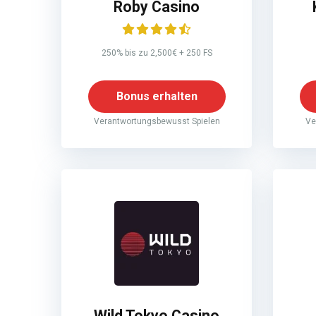
Roby Casino
250% bis zu 2,500€ + 250 FS
Bonus erhalten
Verantwortungsbewusst Spielen
Ve
Wild Tokyo Casino