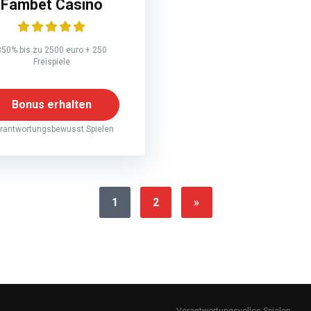
Fambet Casino
350% bis zu 2500 euro + 250
Freispiele
Bonus erhalten
rantwortungsbewusst Spielen
1
2
»