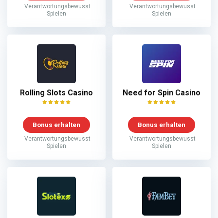
Verantwortungsbewusst
Verantwortungsbewusst
Spielen
Spielen
Rolling Slots Casino
Need for Spin Casino
Bonus erhalten
Bonus erhalten
Verantwortungsbewusst
Verantwortungsbewusst
Spielen
Spielen