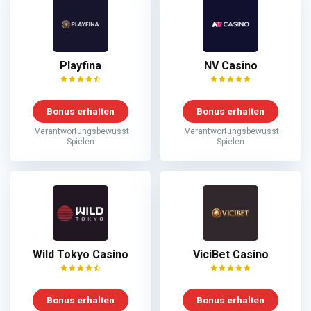
Playfina
NV Casino
Bonus erhalten
Bonus erhalten
Verantwortungsbewusst
Verantwortungsbewusst
Spielen
Spielen
Wild Tokyo Casino
ViciBet Casino
Bonus erhalten
Bonus erhalten