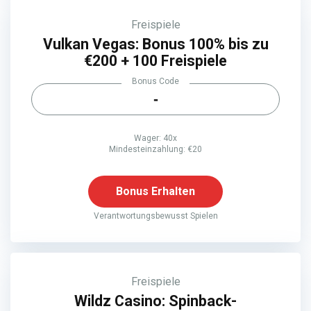
Freispiele
Vulkan Vegas: Bonus 100% bis zu
€200 + 100 Freispiele
Bonus Code
-
Wager: 40x
Mindesteinzahlung: €20
Bonus Erhalten
Verantwortungsbewusst Spielen
Freispiele
Wildz Casino: Spinback-