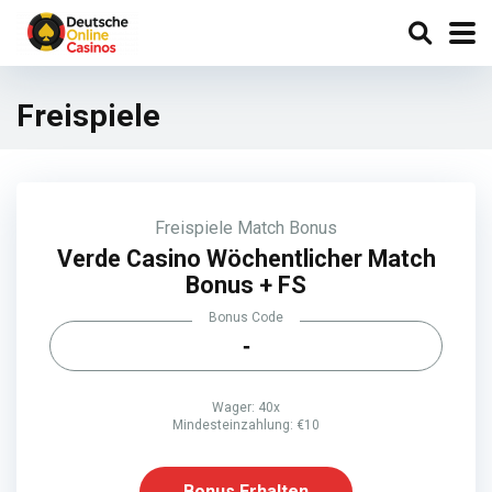
Freispiele
Freispiele
Match Bonus
Verde Casino Wöchentlicher Match
Bonus + FS
Bonus Code
-
Wager: 40x
Mindesteinzahlung: €10
Bonus Erhalten