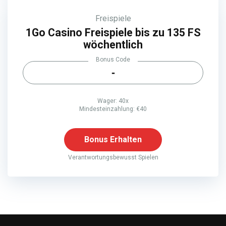
Freispiele
1Go Casino Freispiele bis zu 135 FS
wöchentlich
Bonus Code
-
Wager: 40x
Mindesteinzahlung: €40
Bonus Erhalten
Verantwortungsbewusst Spielen